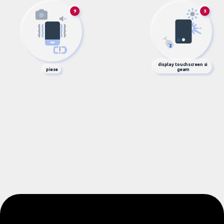
9
3
display touchscreen si
piese
geam