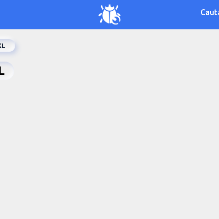
Caut
XL
L