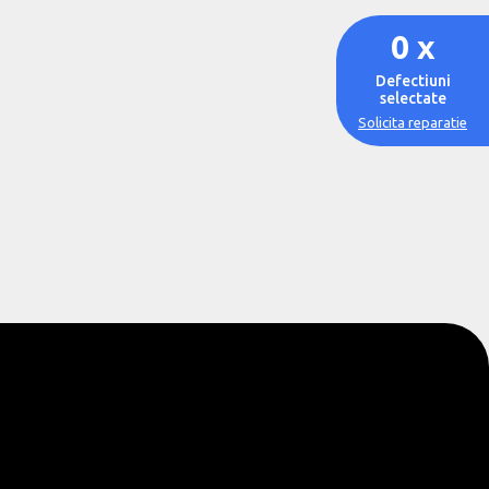
0
x
Defectiuni
selectate
Solicita reparatie