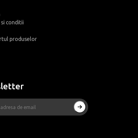
m
si conditii
rtul produselor
letter