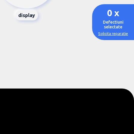
0
x
display
Defectiuni
selectate
Solicita reparatie