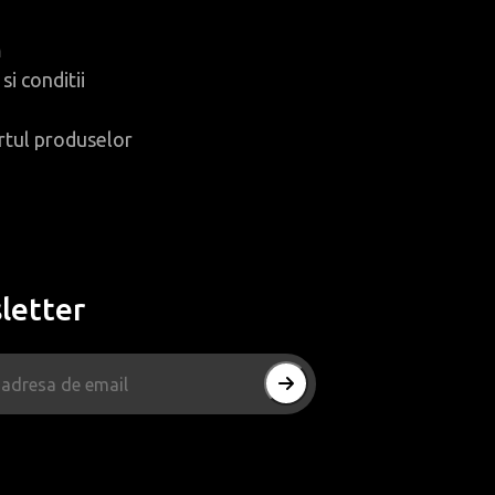
m
si conditii
rtul produselor
letter