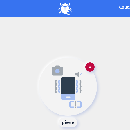
Caut
4
piese