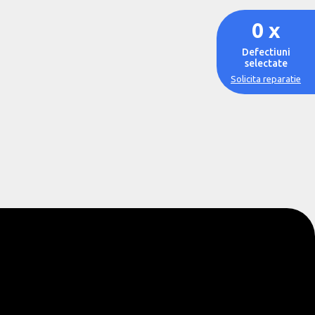
0
x
Defectiuni
selectate
Solicita reparatie