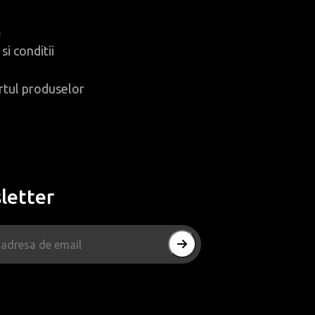
m
si conditii
rtul produselor
letter