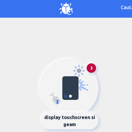
Caut
3
display touchscreen si
geam