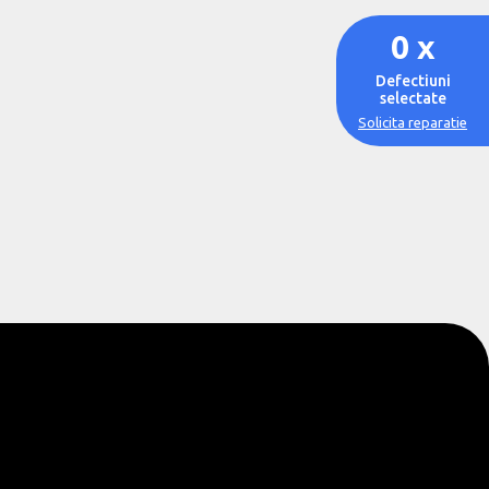
0
x
Defectiuni
selectate
Solicita reparatie