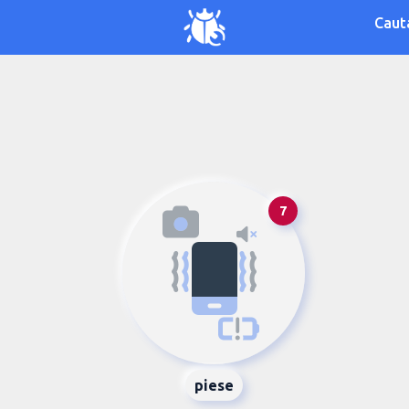
Caut
7
piese