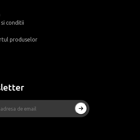
m
si conditii
rtul produselor
letter