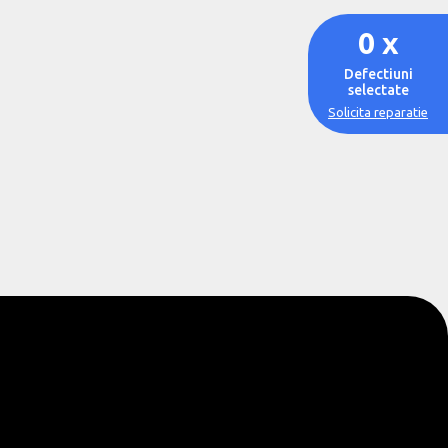
0
x
Defectiuni
selectate
Solicita reparatie