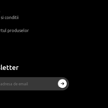
m
si conditii
rtul produselor
letter