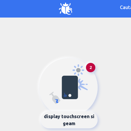
Caut
2
display touchscreen si
geam