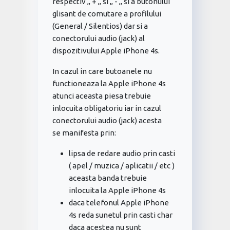
respectiv ,, + ,, si ,, - ,, si a butonului
glisant de comutare a profilului
(General / Silentios) dar si a
conectorului audio (jack) al
dispozitivului Apple iPhone 4s.
In cazul in care butoanele nu
functioneaza la Apple iPhone 4s
atunci aceasta piesa trebuie
inlocuita obligatoriu iar in cazul
conectorului audio (jack) acesta
se manifesta prin:
lipsa de redare audio prin casti
( apel / muzica / aplicatii / etc )
aceasta banda trebuie
inlocuita la Apple iPhone 4s
daca telefonul Apple iPhone
4s reda sunetul prin casti char
daca acestea nu sunt