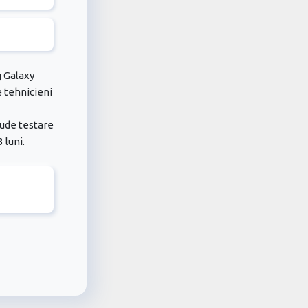
 Galaxy
e tehnicieni
lude testare
 luni.