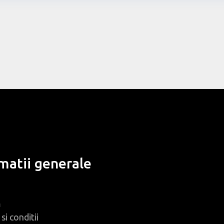
matii generale
m
si conditii