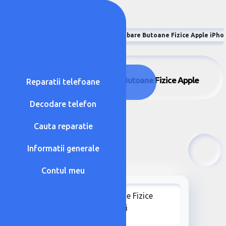
Apple
iPhone 4
Schimbare Butoane Fizice Apple iPhon
Apple - iPhone 4 - Schimbare Butoane Fizice Apple
Reparatii telefoane
iPhone 12 mini
Decodare telefon
Cauta reparatie
Informatii generale
Contul meu