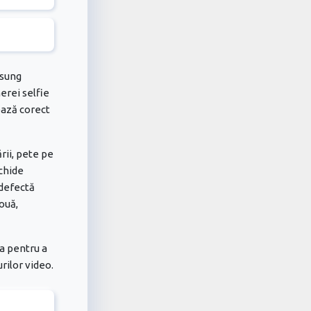
msung
erei selfie
ează corect
rii, pete pe
chide
 defectă
ouă,
a pentru a
urilor video.