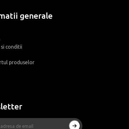
matii generale
m
si conditii
rtul produselor
letter