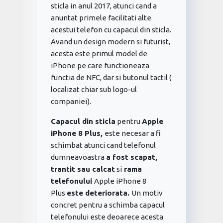
sticla in anul 2017, atunci cand a
anuntat primele facilitati alte
acestui telefon cu capacul din sticla.
Avand un design modern si futurist,
acesta este primul model de
iPhone pe care functioneaza
functia de NFC, dar si butonul tactil (
localizat chiar sub logo-ul
companiei).
Capacul din sticla
pentru
Apple
iPhone 8 Plus,
este necesar a fi
schimbat atunci cand telefonul
dumneavoastra
a fost scapat,
trantit sau calcat
si
rama
telefonului
Apple iPhone 8
Plus
este deteriorata.
Un motiv
concret pentru a schimba capacul
telefonului este deoarece acesta