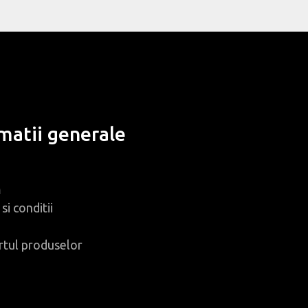
matii generale
m
si conditii
rtul produselor