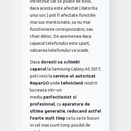
intretinut cat se poate de bine,
daca acesta este afectat ( datorita
unui soc ) pot fi afectate functiile
mai sus mentionate, sa nu mai
functioneze corespunzator, sau
chiar deloc. De asemenea daca
capacul telefonului este spart,
valoarea telefonului va scade.
Daca
doresti sa schimbi
capacul
la Samsung Galaxy A5 2017,
poti veni la
service-ul autorizat
ReparGO
unde
tehnicienii
nostrii
lucreaza intr-un
mediu
perfectionist si
profesional
, cu
aparatura de
ultima generatie
,
reducand astfel
foarte mult timp
ca tu sa te bucuri
in cel mai scurt timp posibil de