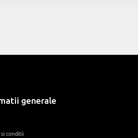
matii generale
m
si conditii