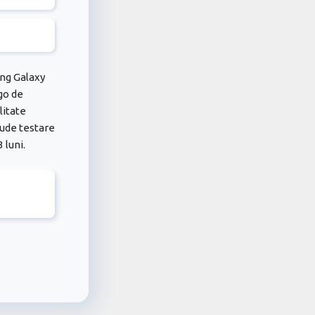
ng Galaxy
go de
litate
lude testare
 luni.