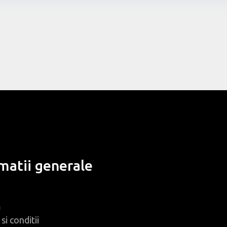
matii generale
m
si conditii