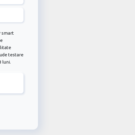
P smart
de
litate
lude testare
 luni.