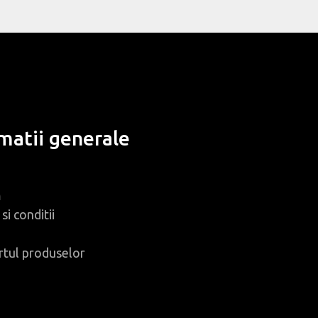
matii generale
m
si conditii
rtul produselor