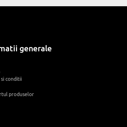
matii generale
m
si conditii
rtul produselor