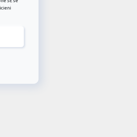
ne SE se
icieni