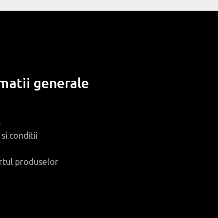
matii generale
m
si conditii
rtul produselor