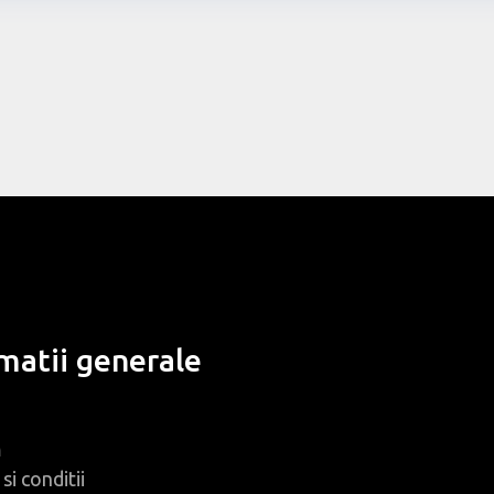
matii generale
m
si conditii