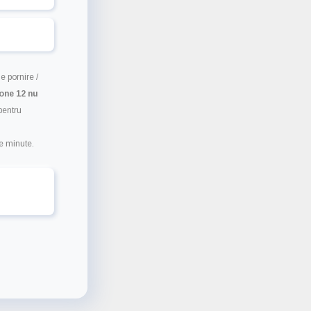
e pornire /
one 12 nu
pentru
e minute.