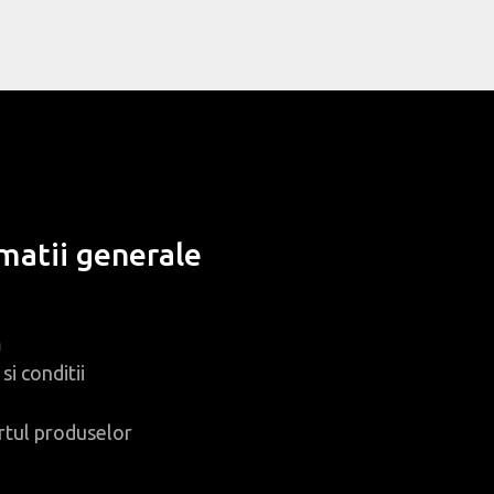
matii generale
m
si conditii
rtul produselor